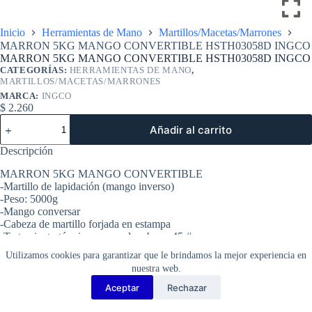
Inicio
Herramientas de Mano
Martillos/Macetas/Marrones
MARRON 5KG MANGO CONVERTIBLE HSTH03058D INGCO
MARRON 5KG MANGO CONVERTIBLE HSTH03058D INGCO
CATEGORÍAS:
HERRAMIENTAS DE MANO
,
MARTILLOS/MACETAS/MARRONES
MARCA:
INGCO
$
2.260
MARRON
Añadir al carrito
5KG
MANGO
Descripción
CONVERTIBLE
HSTH03058D
MARRON 5KG MANGO CONVERTIBLE
INGCO
-Martillo de lapidación (mango inverso)
cantidad
-Peso: 5000g
-Mango conversar
-Cabeza de martillo forjada en estampa
-Tratamiento térmico, acero al carbono 45 #
-Mango de fibra de vidrio de diseño único
Utilizamos cookies para garantizar que le brindamos la mejor experiencia en
Empaquetado por etiqueta
nuestra web.
Aceptar
Rechazar
Copyright Barbosa Tools©
2026