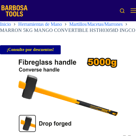
Saltar
al
contenido
Inicio
Herramientas de Mano
Martillos/Macetas/Marrones
MARRON 5KG MANGO CONVERTIBLE HSTH03058D INGCO
¡Consulte por descuentos!