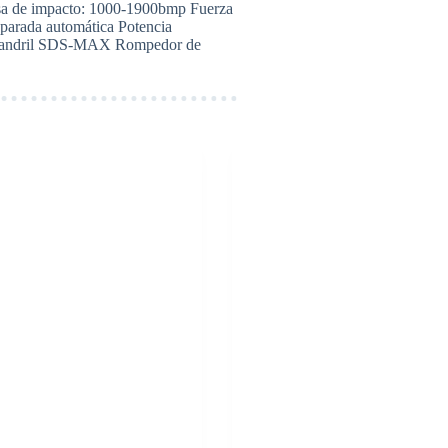
asa de impacto: 1000-1900bmp Fuerza
 parada automática Potencia
de mandril SDS-MAX Rompedor de