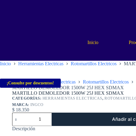
Saltar
al
contenido
Inicio
Pro
Inicio
Herramientas Electricas
Rotomartillos Electricos
MART
Inicio
Herramientas Electricas
Rotomartillos Electricos
¡Consulte por descuentos!
MARTILLO DEMOLEDOR 1500W 25J HEX SDMAX
MARTILLO DEMOLEDOR 1500W 25J HEX SDMAX
CATEGORÍAS:
HERRAMIENTAS ELECTRICAS
,
ROTOMARTILLO
MARCA:
INGCO
$
18.350
MARTILLO
Añadir al c
DEMOLEDOR
1500W
Descripción
25J
HEX