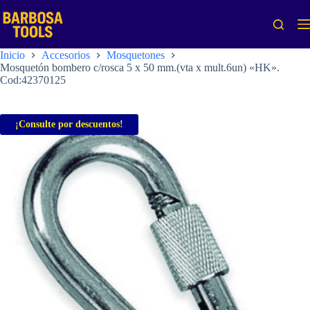
Saltar
al
contenido
Inicio
Accesorios
Mosquetones
Mosquetón bombero c/rosca 5 x 50 mm.(vta x mult.6un) «HK».
Cod:42370125
¡Consulte por descuentos!