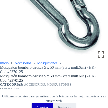
Inicio
Accesorios
Mosquetones
Mosquetón bombero c/rosca 5 x 50 mm.(vta x mult.6un) «HK».
Cod:42370125
Mosquetón bombero c/rosca 5 x 50 mm.(vta x mult.6un) «HK».
Cod:42370125
CATEGORÍAS:
ACCESORIOS
,
MOSQUETONES
MARCA:
HK
$
35
Utilizamos cookies para garantizar que le brindamos la mejor experiencia en
Mosquetón
Añadir al carrito
nuestra web.
bombero
c/rosca
Aceptar
Rechazar