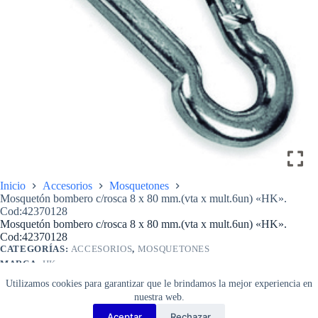
Inicio
Accesorios
Mosquetones
Mosquetón bombero c/rosca 8 x 80 mm.(vta x mult.6un) «HK».
Cod:42370128
Mosquetón bombero c/rosca 8 x 80 mm.(vta x mult.6un) «HK».
Cod:42370128
CATEGORÍAS:
ACCESORIOS
,
MOSQUETONES
MARCA:
HK
$
80
Utilizamos cookies para garantizar que le brindamos la mejor experiencia en
Mosquetón
Añadir al carrito
nuestra web.
bombero
c/rosca
Aceptar
Rechazar