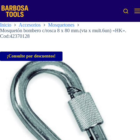
Saltar
al
contenido
Inicio
Accesorios
Mosquetones
Mosquetón bombero c/rosca 8 x 80 mm.(vta x mult.6un) «HK».
Cod:42370128
¡Consulte por descuentos!