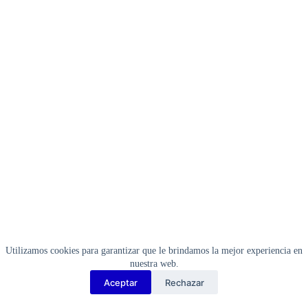
42193
cantidad
Utilizamos cookies para garantizar que le brindamos la mejor experiencia en
nuestra web.
Aceptar
Rechazar
Copyright Barbosa Tools©
2026