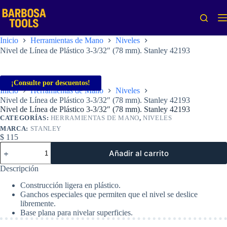
Saltar
al
contenido
Inicio
Herramientas de Mano
Niveles
Nivel de Línea de Plástico 3-3/32″ (78 mm). Stanley 42193
¡Consulte por descuentos!
Inicio
Herramientas de Mano
Niveles
Nivel de Línea de Plástico 3-3/32″ (78 mm). Stanley 42193
Nivel de Línea de Plástico 3-3/32″ (78 mm). Stanley 42193
CATEGORÍAS:
HERRAMIENTAS DE MANO
,
NIVELES
MARCA:
STANLEY
$
115
Nivel
Añadir al carrito
de
Línea
Descripción
de
Plástico
Construcción ligera en plástico.
3-
Ganchos especiales que permiten que el nivel se deslice
3/32"
libremente.
(78
Base plana para nivelar superficies.
mm).
Stanley