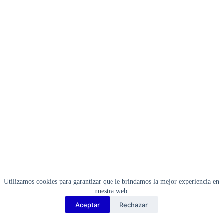
«MOMFORT»
909170.
Cod:43053177
cantidad
Utilizamos cookies para garantizar que le brindamos la mejor experiencia en
nuestra web.
Aceptar
Rechazar
Copyright Barbosa Tools©
2026