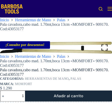
Saltar
al
contenido
Inicio
Herramientas de Mano
Palas
Pala cavadora,cabo mad. 1.70mt,boca 13cm «MOMFORT» 909170.
Cod:43053177
¡Consulte por descuentos!
Inicio
Herramientas de Mano
Palas
Pala cavadora,cabo mad. 1.70mt,boca 13cm «MOMFORT» 909170.
Cod:43053177
Pala cavadora,cabo mad. 1.70mt,boca 13cm «MOMFORT» 909170.
Cod:43053177
CATEGORÍAS:
HERRAMIENTAS DE MANO
,
PALAS
MARCA:
MOMFORT
$
1.290
Pala
Añadir al carrito
cavadora,cabo
mad.
1.70mt,boca
13cm