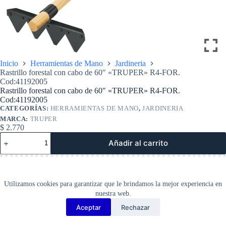
Inicio
Herramientas de Mano
Jardineria
Rastrillo forestal con cabo de 60″ «TRUPER» R4-FOR.
Cod:41192005
Rastrillo forestal con cabo de 60″ «TRUPER» R4-FOR.
Cod:41192005
CATEGORÍAS:
HERRAMIENTAS DE MANO
,
JARDINERIA
MARCA:
TRUPER
$
2.770
Rastrillo
Añadir al carrito
forestal
con
cabo
de
60″
Utilizamos cookies para garantizar que le brindamos la mejor experiencia en
«TRUPER»
nuestra web.
R4-
FOR.
Aceptar
Rechazar
Copyright Barbosa Tools©
Cod:41192005
2026
cantidad