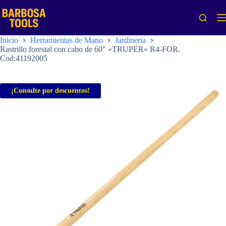
Saltar
al
contenido
Inicio
Herramientas de Mano
Jardineria
Rastrillo forestal con cabo de 60″ «TRUPER» R4-FOR.
Cod:41192005
¡Consulte por descuentos!