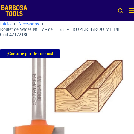
Saltar
al
contenido
Inicio
Accesorios
Router de Widea en «V» de 1-1/8″ «TRUPER»BROU-V1-1/8.
Cod:42172186
¡Consulte por descuentos!