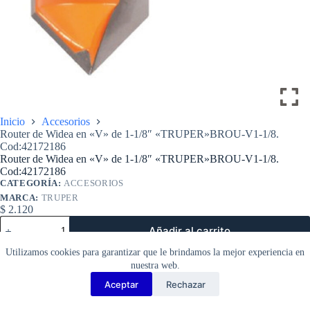
Inicio
Accesorios
Router de Widea en «V» de 1-1/8″ «TRUPER»BROU-V1-1/8.
Cod:42172186
Router de Widea en «V» de 1-1/8″ «TRUPER»BROU-V1-1/8.
Cod:42172186
CATEGORÍA:
ACCESORIOS
MARCA:
TRUPER
$
2.120
Router
Añadir al carrito
de
Widea
Utilizamos cookies para garantizar que le brindamos la mejor experiencia en
en
nuestra web.
«V»
de
Aceptar
Rechazar
Copyright Barbosa Tools©
1-
1/8″
2026