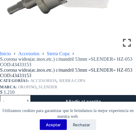
Inicio
Accesorios
Sierra Copa
S.corona widea(ac.inox.etc.) c/mandril 53mm «SLENDER» HZ-053
COD:43433153
S.corona widea(ac.inox.etc.) c/mandril 53mm «SLENDER» HZ-053
COD:43433153
CATEGORÍAS:
ACCESORIOS
,
SIERRA COPA
MARCA:
OROFINO
,
SLENDER
$
1.210
S.corona
Añadir al carrito
widea(ac.inox.etc.)
c/mandril
Utilizamos cookies para garantizar que le brindamos la mejor experiencia en
53mm
nuestra web.
«SLENDER»
HZ-
Aceptar
Rechazar
Copyright Barbosa Tools©
053
2026
COD:43433153