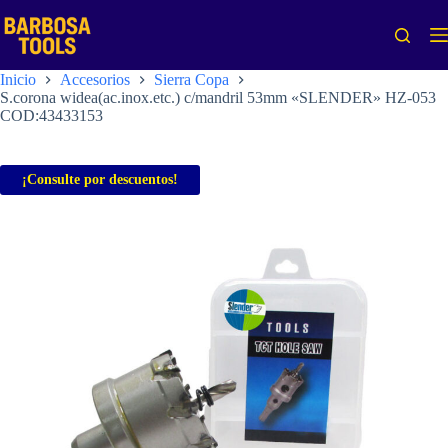
Saltar
al
contenido
Inicio
Accesorios
Sierra Copa
S.corona widea(ac.inox.etc.) c/mandril 53mm «SLENDER» HZ-053
COD:43433153
¡Consulte por descuentos!