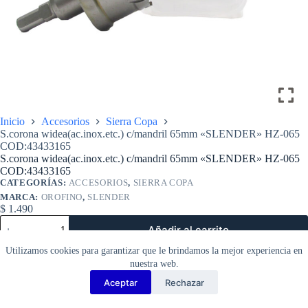
Inicio
Accesorios
Sierra Copa
S.corona widea(ac.inox.etc.) c/mandril 65mm «SLENDER» HZ-065
COD:43433165
S.corona widea(ac.inox.etc.) c/mandril 65mm «SLENDER» HZ-065
COD:43433165
CATEGORÍAS:
ACCESORIOS
,
SIERRA COPA
MARCA:
OROFINO
,
SLENDER
$
1.490
S.corona
Añadir al carrito
widea(ac.inox.etc.)
c/mandril
Utilizamos cookies para garantizar que le brindamos la mejor experiencia en
65mm
nuestra web.
«SLENDER»
HZ-
Aceptar
Rechazar
Copyright Barbosa Tools©
065
2026
COD:43433165