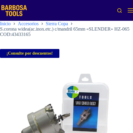
Saltar
al
contenido
Inicio
Accesorios
Sierra Copa
S.corona widea(ac.inox.etc.) c/mandril 65mm «SLENDER» HZ-065
COD:43433165
¡Consulte por descuentos!