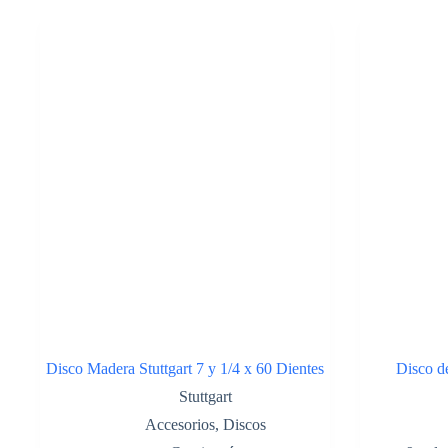
HZ-
075
COD:43433175
cantidad
Disco Madera Stuttgart 7 y 1/4 x 60 Dientes
Disco de
Stuttgart
Accesorios
,
Discos