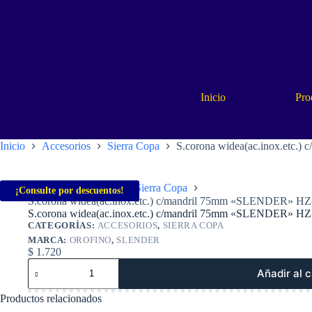
Saltar
al
contenido
Inicio
Pro
Inicio
Accesorios
Sierra Copa
S.corona widea(ac.inox.etc
Inicio
Accesorios
Sierra Copa
¡Consulte por descuentos!
S.corona widea(ac.inox.etc.) c/mandril 75mm «SLENDER» 
S.corona widea(ac.inox.etc.) c/mandril 75mm «SLENDER» 
CATEGORÍAS:
ACCESORIOS
,
SIERRA COPA
MARCA:
OROFINO
,
SLENDER
$
1.720
S.corona
Añadir al c
widea(ac.inox.etc.)
c/mandril
Productos relacionados
75mm
«SLENDER»