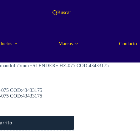
Buscar
ductos
Marcas
Contacto
.) c/mandril 75mm «SLENDER» HZ-075 COD:43433175
HZ-075 COD:43433175
HZ-075 COD:43433175
arrito