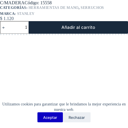
C/MADERACódigo: 15558
CATEGORÍAS:
HERRAMIENTAS DE MANO
,
SERRUCHOS
MARCA:
STANLEY
$
1.120
SERRUCHOS
Añadir al carrito
STANLEY-
PROFESSIONAL
18"
C/MADERACódigo:
15558
cantidad
Utilizamos cookies para garantizar que le brindamos la mejor experiencia en
nuestra web.
Aceptar
Rechazar
Copyright Barbosa Tools©
2026