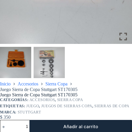
Inicio
Accesorios
Sierra Copa
Juego Sierra de Copa Stuttgart ST170305
Juego Sierra de Copa Stuttgart ST170305
CATEGORÍAS:
ACCESORIOS
,
SIERRA COPA
ETIQUETAS:
JUEGO
,
JUEGOS DE SIERRAS COPA
,
SIERRAS DE COPA
MARCA:
STUTTGART
$
350
Juego
Añadir al carrito
Sierra