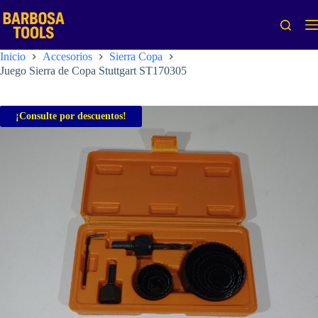
Saltar
al
contenido
Inicio
Accesorios
Sierra Copa
Juego Sierra de Copa Stuttgart ST170305
¡Consulte por descuentos!