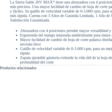
La Sierra Sable 20V MAX* tiene una abrazadera con 4 posicione
*
más precisos. Una mayor facilidad de cambio de hoja de corte p
no
y fáciles. Su gatillo de velocidad variable de 0-3.000 cpm, para 
incluye
más rápida. Cuenta con 3 Años de Garantía Limitada, 1 Año de 
batería.
Satisfacción Garantizada.
DeWalt
DCS380B
cantidad
Abrazadera con 4 posiciones permite mayor versatilidad y 
Ergonomía del mango mejorada antideslizante para mejor 
Mayor facilidad de cambio de hoja de corte palanca diseña
necesita llave
Gatillo de velocidad variable de 0-3.000 cpm, para un mej
rápida
Zapata ajustable giratoria extiende la vida útil de la hoja d
profundidad del corte
Productos relacionados