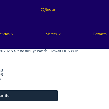
Buscar
ductos
Marcas
Contacto
e 20V MAX * no incluye batería. DeWalt DCS380B
0B
0B
A
arrito