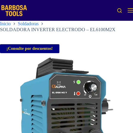
Saltar
al
contenido
Inicio
Soldadoras
SOLDADORA INVERTER ELECTRODO – EL6100M2X
¡Consulte por descuentos!