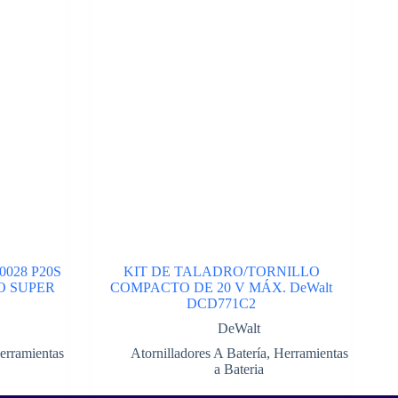
028 P20S
KIT DE TALADRO/TORNILLO
O SUPER
COMPACTO DE 20 V MÁX. DeWalt
DCD771C2
DeWalt
erramientas
Atornilladores A Batería
,
Herramientas
a Bateria