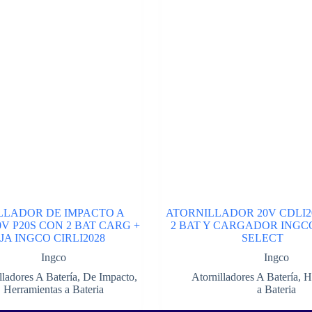
LLADOR DE IMPACTO A
ATORNILLADOR 20V CDLI20
0V P20S CON 2 BAT CARG +
2 BAT Y CARGADOR INGC
JA INGCO CIRLI2028
SELECT
Ingco
Ingco
lladores A Batería
,
De Impacto
,
Atornilladores A Batería
,
H
Herramientas a Bateria
a Bateria