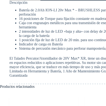
Descripción
atornillador
ION-
Batería de 2.0Ah ION-LI 20v Max * – BRUSHLESS para to
LI
perforación
20v
16 posiciones de Torque para fijación constante en madera,
Max
Caja con engranajes metálicos para una transmisión de ener
*
herramienta
-13mm
2 intensidades de luz de LED «baja y alta» con delay de 
-
la carga de la batería
BRUSHLESS-
1 posición fija de luz de LED de 20 min. para uso continu
Mandril
autoajustable.
Indicador de carga en Batería
DeWalt
Sistema de percusión mecánico para perforar mampostería, 
DCD796D2
cantidad
El Taladro Percutor/Atornillador de 20V Max* XR, tiene un dise
en espacios reducidos o aplicaciones repetitivas. Su motor sin ca
mayor eficiencia, que se traduce en más tiempo de uso y más po
Limitada en Herramienta y Batería, 1 Año de Mantenimiento Grat
Garantizada
Productos relacionados