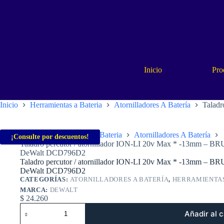
Saltar
al
contenido
Inicio
Pro
Inicio
Herramientas a Bateria
Atornilladores A Batería
Taladr
Inicio
Herramientas a Bateria
Atornilladores A Batería
¡Consulte por descuentos!
Taladro percutor / atornillador ION-LI 20v Max * -13mm – BR
DeWalt DCD796D2
Taladro percutor / atornillador ION-LI 20v Max * -13mm – BR
DeWalt DCD796D2
CATEGORÍAS:
ATORNILLADORES A BATERÍA
,
HERRAMIENTAS
MARCA:
DEWALT
$
24.260
Taladro
Añadir al c
percutor
/