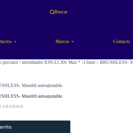
Buscar
ductos
Marcas
Contacto
o percutor / atornillador ION-LI 20v Max * -13mm – BRUSHLESS- 
USHLESS- Mandril autoajustable.
USHLESS- Mandril autoajustable.
 A BATERIA
arrito