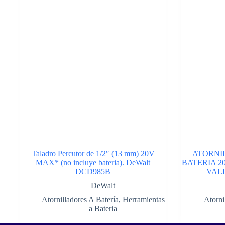
Taladro Percutor de 1/2″ (13 mm) 20V
ATORNI
MAX* (no incluye bateria). DeWalt
BATERIA 2
DCD985B
VALI
DeWalt
Atornilladores A Batería
,
Herramientas
Atorni
a Bateria