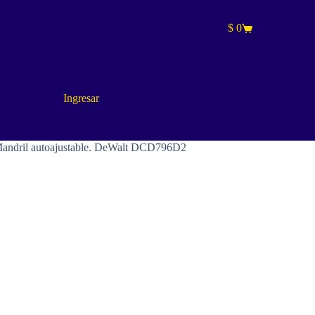
$
0
Carro
de
compra
Ingresar
Mandril autoajustable. DeWalt DCD796D2