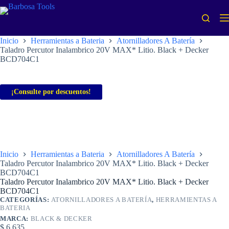
Saltar
al
contenido
Inicio
Herramientas a Bateria
Atornilladores A Batería
Taladro Percutor Inalambrico 20V MAX* Litio. Black + Decker
BCD704C1
¡Consulte por descuentos!
Inicio
Herramientas a Bateria
Atornilladores A Batería
Taladro Percutor Inalambrico 20V MAX* Litio. Black + Decker
BCD704C1
Taladro Percutor Inalambrico 20V MAX* Litio. Black + Decker
BCD704C1
CATEGORÍAS:
ATORNILLADORES A BATERÍA
,
HERRAMIENTAS A
BATERIA
MARCA:
BLACK & DECKER
$
6.635