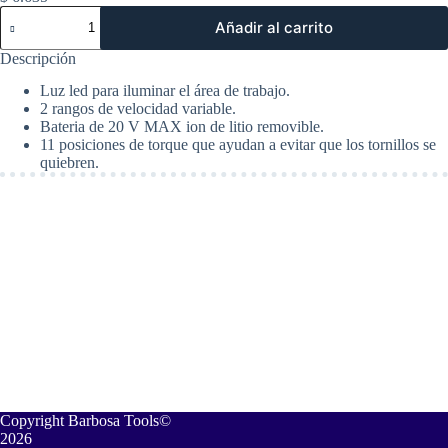
Taladro
Añadir al carrito
Percutor
Inalambrico
Descripción
20V
MAX*
Luz led para iluminar el área de trabajo.
Litio.
2 rangos de velocidad variable.
Black
Bateria de 20 V MAX ion de litio removible.
+
11 posiciones de torque que ayudan a evitar que los tornillos se
Decker
quiebren.
BCD704C1
cantidad
Copyright Barbosa Tools©
2026