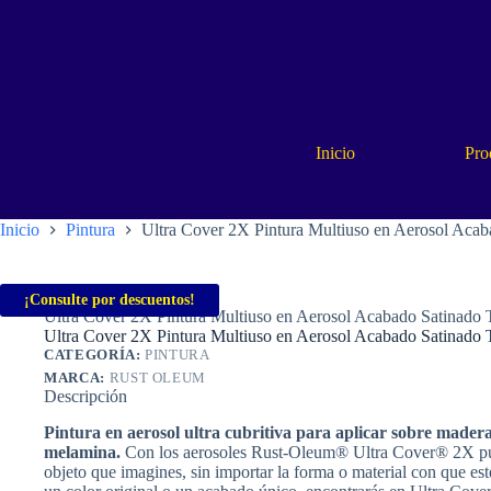
Saltar
al
contenido
Inicio
Pro
Inicio
Pintura
Ultra Cover 2X Pintura Multiuso en Aerosol A
Inicio
Pintura
¡Consulte por descuentos!
Ultra Cover 2X Pintura Multiuso en Aerosol Acabado Satin
Ultra Cover 2X Pintura Multiuso en Aerosol Acabado Satin
CATEGORÍA:
PINTURA
MARCA:
RUST OLEUM
Descripción
Pintura en aerosol ultra cubritiva para aplicar sobre madera,
melamina.
Con los aerosoles Rust-Oleum® Ultra Cover® 2X puede
objeto que imagines, sin importar la forma o material con que es