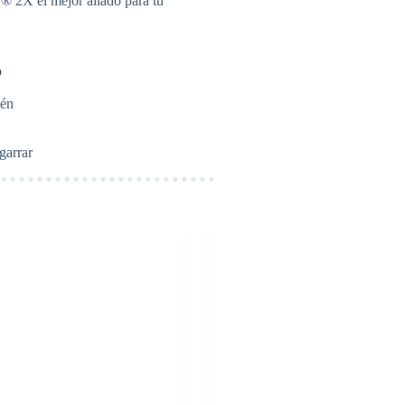
r® 2X el mejor aliado para tu
o
ién
garrar