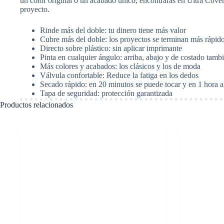
un color original o un acabado único, encontrarás en Ultra Cove
proyecto.
Rinde más del doble: tu dinero tiene más valor
Cubre más del doble: los proyectos se terminan más rápid
Directo sobre plástico: sin aplicar imprimante
Pinta en cualquier ángulo: arriba, abajo y de costado tamb
Más colores y acabados: los clásicos y los de moda
Válvula confortable: Reduce la fatiga en los dedos
Secado rápido: en 20 minutos se puede tocar y en 1 hora a
Tapa de seguridad: protección garantizada
Productos relacionados