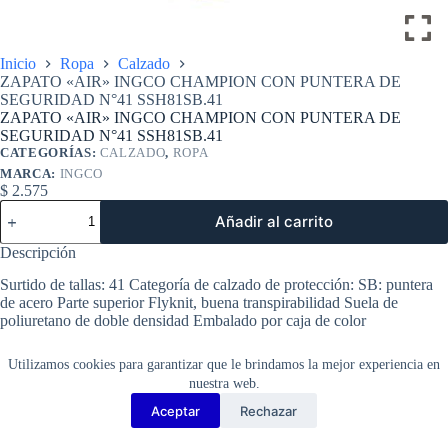
Inicio
Ropa
Calzado
ZAPATO «AIR» INGCO CHAMPION CON PUNTERA DE
SEGURIDAD N°41 SSH81SB.41
ZAPATO «AIR» INGCO CHAMPION CON PUNTERA DE
SEGURIDAD N°41 SSH81SB.41
CATEGORÍAS:
CALZADO
,
ROPA
MARCA:
INGCO
$
2.575
ZAPATO
Añadir al carrito
"AIR"
INGCO
Descripción
CHAMPION
CON
Surtido de tallas: 41 Categoría de calzado de protección: SB: puntera
PUNTERA
de acero Parte superior Flyknit, buena transpirabilidad Suela de
DE
poliuretano de doble densidad Embalado por caja de color
SEGURIDAD
N°41
SSH81SB.41
Utilizamos cookies para garantizar que le brindamos la mejor experiencia en
cantidad
nuestra web.
Aceptar
Rechazar
Copyright Barbosa Tools©
2026