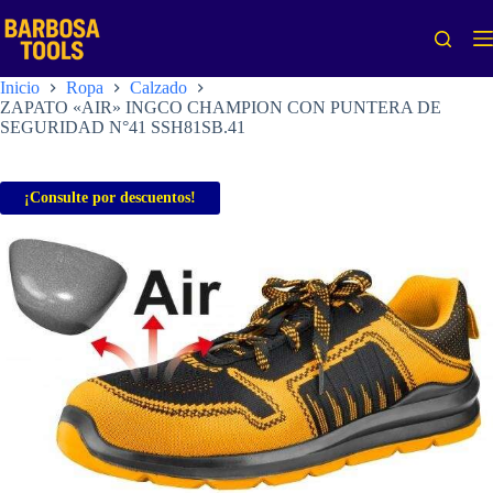
Saltar
al
contenido
Inicio
Ropa
Calzado
ZAPATO «AIR» INGCO CHAMPION CON PUNTERA DE
SEGURIDAD N°41 SSH81SB.41
¡Consulte por descuentos!