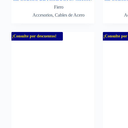
Fiero
Accesorios
,
Cables de Acero
Ac
¡Consulte por descuentos!
¡Consulte por