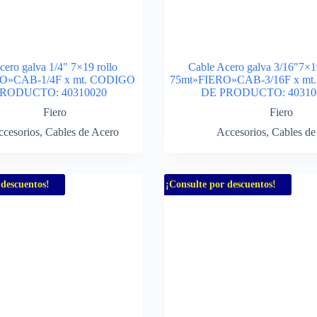
cero galva 1/4″ 7×19 rollo
Cable Acero galva 3/16″7×19
O»CAB-1/4F x mt. CODIGO
75mt»FIERO»CAB-3/16F x mt
RODUCTO: 40310020
DE PRODUCTO: 40310
Fiero
Fiero
cesorios
,
Cables de Acero
Accesorios
,
Cables de
 descuentos!
¡Consulte por descuentos!