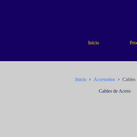
Saltar
al
contenido
Inicio
Pro
Inicio
Accesorios
Cables
Cables de Acero