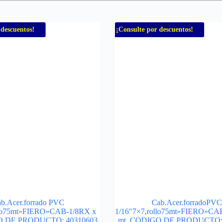
 descuentos!
¡Consulte por descuentos!
b.Acer.forrado PVC
Cab.Acer.forradoPVC
llo75mt»FIERO»CAB-1/8RX x
1/16″7×7,rollo75mt»FIERO»CA
O DE PRODUCTO: 40310603
mt. CODIGO DE PRODUCTO: 