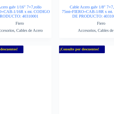
cero galv 1/16″ 7×7,rollo
Cable Acero galv 1/8″ 7×7,
O»CAB-1/16R x mt. CODIGO
75mt»FIERO»CAB-1/8R x mt
RODUCTO: 40310001
DE PRODUCTO: 40310
Fiero
Fiero
cesorios
,
Cables de Acero
Accesorios
,
Cables de
 descuentos!
¡Consulte por descuentos!