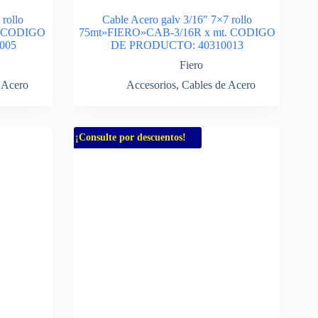
 rollo
Cable Acero galv 3/16″ 7×7 rollo
. CODIGO
75mt»FIERO»CAB-3/16R x mt. CODIGO
005
DE PRODUCTO: 40310013
Fiero
 Acero
Accesorios
,
Cables de Acero
¡Consulte por descuentos!