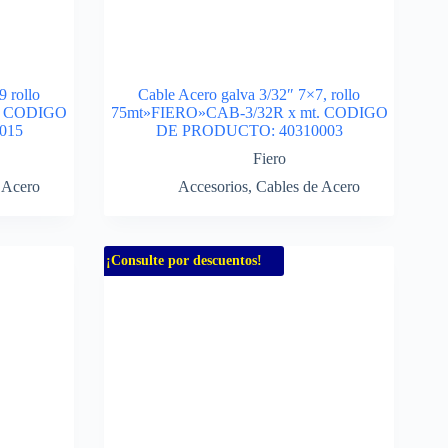
 rollo
Cable Acero galva 3/32″ 7×7, rollo
. CODIGO
75mt»FIERO»CAB-3/32R x mt. CODIGO
015
DE PRODUCTO: 40310003
Fiero
 Acero
Accesorios
,
Cables de Acero
¡Consulte por descuentos!