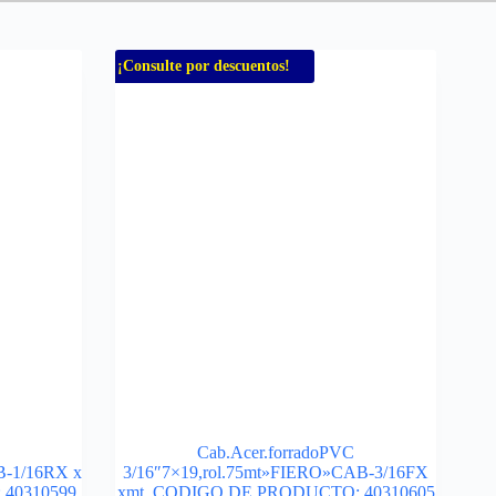
¡Consulte por descuentos!
Cab.Acer.forradoPVC
B-1/16RX x
3/16″7×19,rol.75mt»FIERO»CAB-3/16FX
40310599
xmt. CODIGO DE PRODUCTO: 40310605