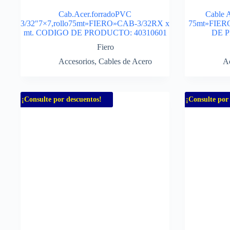
Cab.Acer.forradoPVC
Cable A
3/32″7×7,rollo75mt»FIERO»CAB-3/32RX x
75mt»FIER
mt. CODIGO DE PRODUCTO: 40310601
DE P
Fiero
Accesorios
,
Cables de Acero
Ac
¡Consulte por descuentos!
¡Consulte por