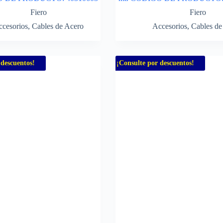
Fiero
Fiero
cesorios
,
Cables de Acero
Accesorios
,
Cables de
 descuentos!
¡Consulte por descuentos!