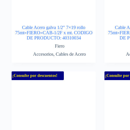
Cable Acero galva 1/2″ 7×19 rollo
Cable A
75mt»FIERO»CAB-1/2F x mt. CODIGO
75mt»FIER
DE PRODUCTO: 40310034
DE P
Fiero
Accesorios
,
Cables de Acero
Ac
¡Consulte por descuentos!
¡Consulte por