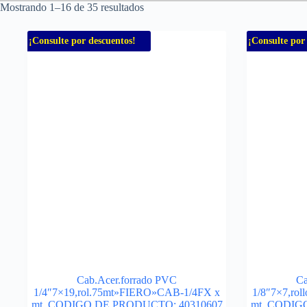
Mostrando 1–16 de 35 resultados
¡Consulte por descuentos!
¡Consulte por
Cab.Acer.forrado PVC
Ca
1/4″7×19,rol.75mt»FIERO»CAB-1/4FX x
1/8″7×7,ro
mt. CODIGO DE PRODUCTO: 40310607
mt. CODIG