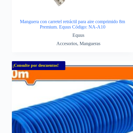
Manguera con carretel retráctil para aire comprimido 8m
Premium. Equus Código: NA-A10
Equus
Accesorios
,
Mangueras
¡Consulte por descuentos!