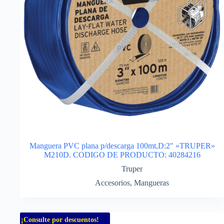
Manguera PVC plana p/descarga 100mt,D:2″ «TRUPER»
M210D. CODIGO DE PRODUCTO: 40284216
Truper
Accesorios
,
Mangueras
¡Consulte por descuentos!