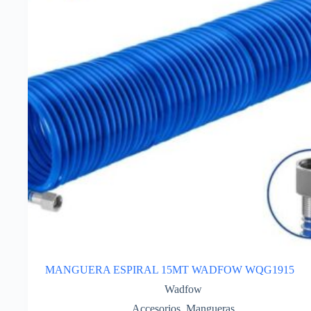
MANGUERA ESPIRAL 15MT WADFOW WQG1915
Wadfow
Accesorios
,
Mangueras