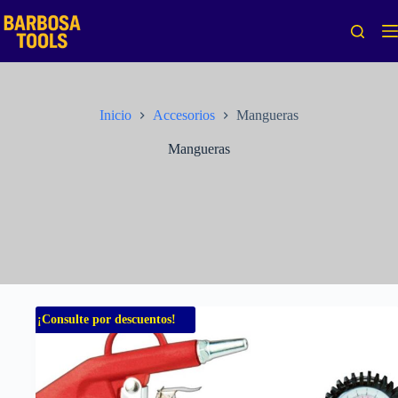
Saltar
al
contenido
Inicio
Accesorios
Mangueras
Mangueras
¡Consulte por descuentos!