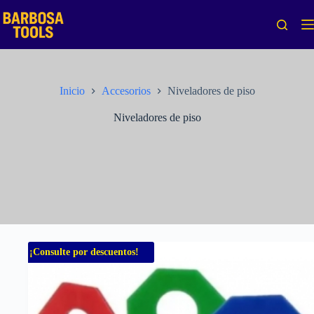
Saltar
al
contenido
Inicio
Accesorios
Niveladores de piso
Niveladores de piso
¡Consulte por descuentos!