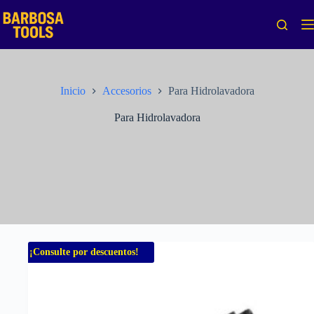
Saltar
al
contenido
Inicio
Accesorios
Para Hidrolavadora
Para Hidrolavadora
¡Consulte por descuentos!