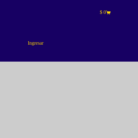
$
0
Carro
de
compra
Ingresar