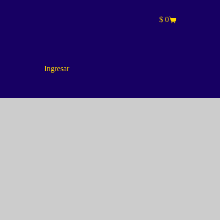
$
0
Carro
de
compra
Ingresar