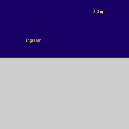
$
0
Carro
de
compra
Ingresar