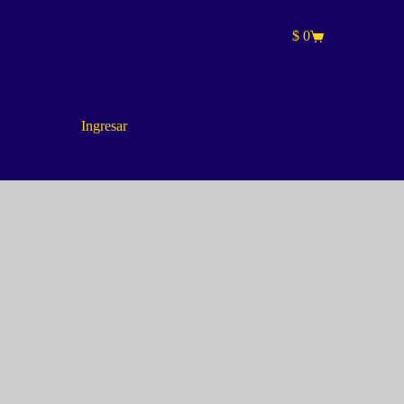
$
0
Carro
de
compra
Ingresar