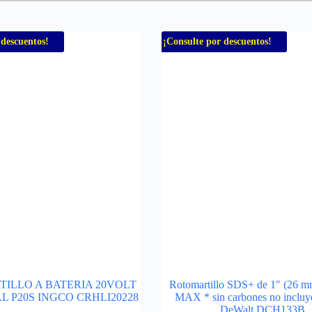
 descuentos!
¡Consulte por descuentos!
ILLO A BATERIA 20VOLT
Rotomartillo SDS+ de 1″ (26 m
L P20S INGCO CRHLI20228
MAX * sin carbones no incluye
DeWalt DCH133B