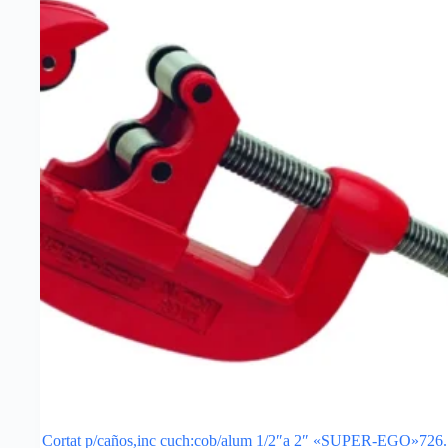
Cortat p/caños,inc cuch:cob/alum 1/2″a 2″ «SUPER-EGO»726.