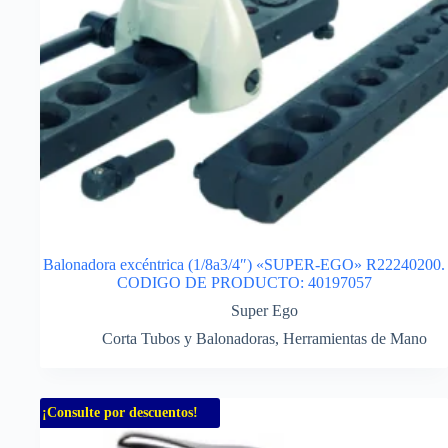
Balonadora excéntrica (1/8a3/4″) «SUPER-EGO» R22240200.
CODIGO DE PRODUCTO: 40197057
Super Ego
Corta Tubos y Balonadoras
,
Herramientas de Mano
¡Consulte por descuentos!