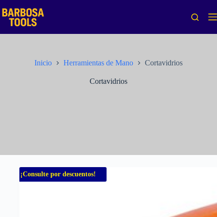
Saltar
al
contenido
Inicio
Herramientas de Mano
Cortavidrios
Cortavidrios
¡Consulte por descuentos!