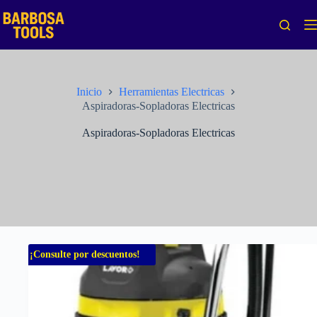
Saltar
al
contenido
Inicio
Herramientas Electricas
Aspiradoras-Sopladoras Electricas
Aspiradoras-Sopladoras Electricas
¡Consulte por descuentos!