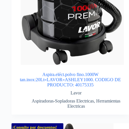
Aspira.eléct.polvo fino.1000W
tan.inox:20Lt»LAVOR»ASHLEY1000. CODIGO DE
PRODUCTO: 40175335
Lavor
Aspiradoras-Sopladoras Electricas
,
Herramientas
Electricas
¡Consulte por descuentos!