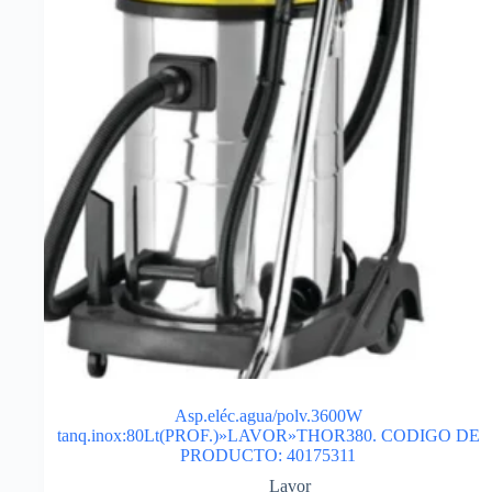
Asp.eléc.agua/polv.3600W
tanq.inox:80Lt(PROF.)»LAVOR»THOR380. CODIGO DE
PRODUCTO: 40175311
Lavor