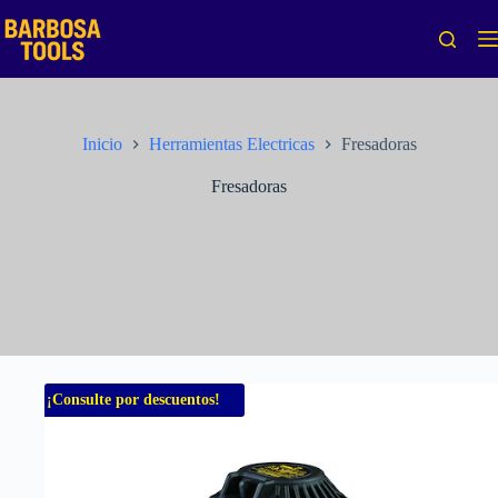
Saltar
al
contenido
Inicio
Herramientas Electricas
Fresadoras
Fresadoras
¡Consulte por descuentos!