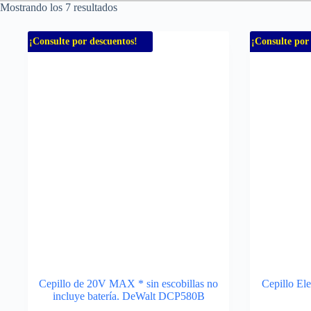
Mostrando los 7 resultados
¡Consulte por descuentos!
¡Consulte por
Cepillo de 20V MAX * sin escobillas no
Cepillo El
incluye batería. DeWalt DCP580B