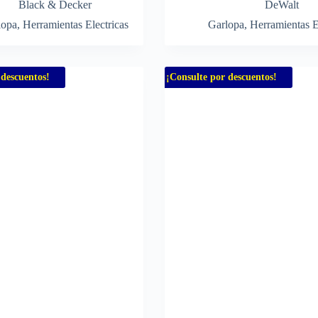
Black & Decker
DeWalt
lopa
,
Herramientas Electricas
Garlopa
,
Herramientas E
 descuentos!
¡Consulte por descuentos!