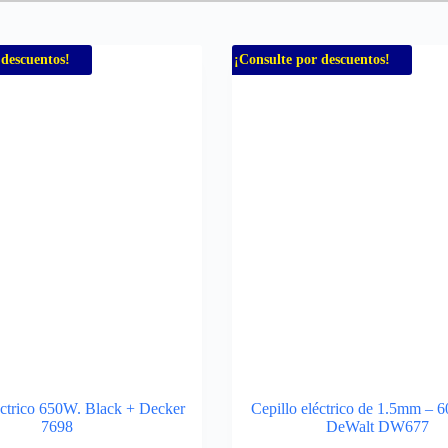
 descuentos!
¡Consulte por descuentos!
ectrico 650W. Black + Decker
Cepillo eléctrico de 1.5mm – 6
7698
DeWalt DW677