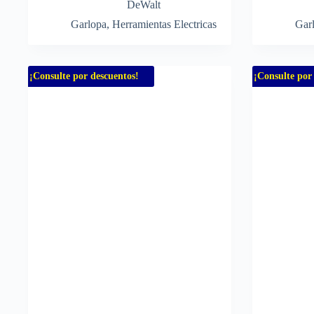
DeWalt
Garlopa
,
Herramientas Electricas
Gar
¡Consulte por descuentos!
¡Consulte por