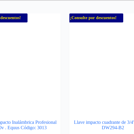
 descuentos!
¡Consulte por descuentos!
pacto Inalámbrica Profesional
Llave impacto cuadrante de 3/4
0v . Equus Código: 3013
DW294-B2