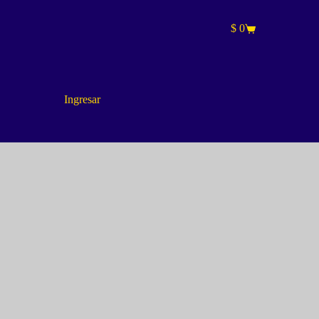
$
0
Carro
de
compra
Ingresar