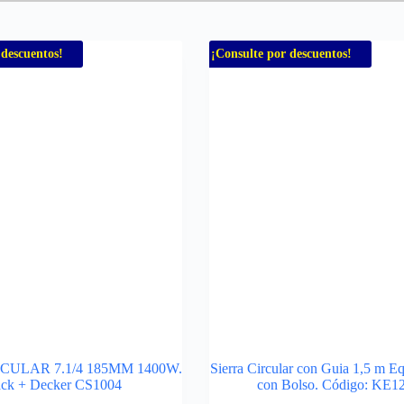
 descuentos!
¡Consulte por descuentos!
CULAR 7.1/4 185MM 1400W.
Sierra Circular con Guia 1,5 m 
ack + Decker CS1004
con Bolso. Código: KE1