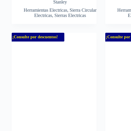
Stanley
Herramientas Electricas
,
Sierra Circular
Herrami
Electricas
,
Sierras Electricas
E
¡Consulte por descuentos!
¡Consulte por