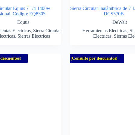
Circular Equus 7 1/4 1400w
Sierra Circular Inalámbrica de 7 
sional. Código: EQ8505
DCS570B
Equus
DeWalt
entas Electricas
,
Sierra Circular
Herramientas Electricas
,
Sie
lectricas
,
Sierras Electricas
Electricas
,
Sierras Ele
 descuentos!
¡Consulte por descuentos!