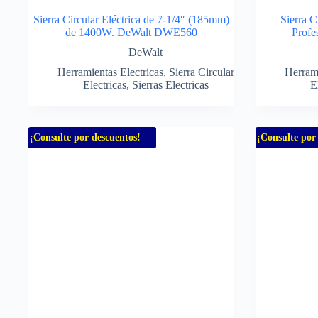
Sierra Circular Eléctrica de 7-1/4″ (185mm)
Sierra 
de 1400W. DeWalt DWE560
Profe
DeWalt
Herramientas Electricas
,
Sierra Circular
Herrami
Electricas
,
Sierras Electricas
E
¡Consulte por descuentos!
¡Consulte por