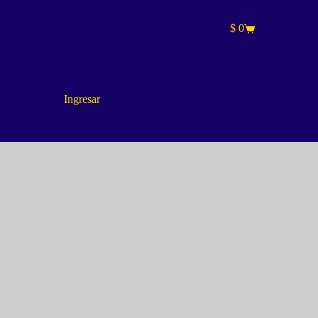
$
0
Carro
de
compra
Ingresar