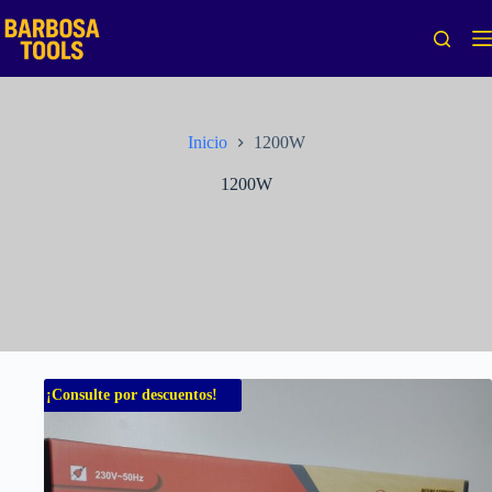
Saltar
al
contenido
Inicio
1200W
1200W
¡Consulte por descuentos!