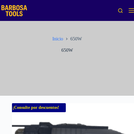
Saltar
al
contenido
Inicio
650W
650W
¡Consulte por descuentos!