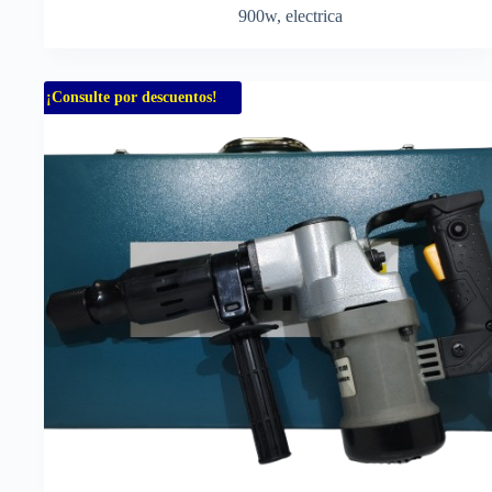
900w
,
electrica
¡Consulte por descuentos!