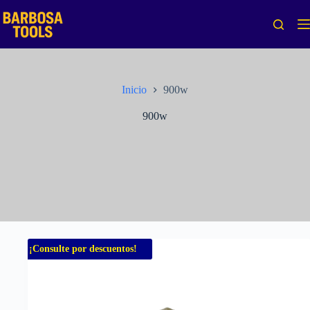
Saltar
al
contenido
Inicio
900w
900w
¡Consulte por descuentos!