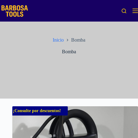
Saltar
al
contenido
Inicio
Bomba
Bomba
¡Consulte por descuentos!