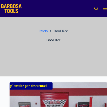
Saltar
al
contenido
Inicio
Bool Ree
Bool Ree
¡Consulte por descuentos!