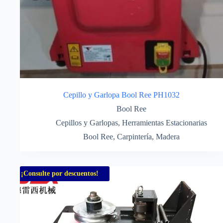
Cepillo y Garlopa Bool Ree PH1032
Bool Ree
Cepillos y Garlopas
,
Herramientas Estacionarias
Bool Ree
,
Carpintería
,
Madera
¡Consulte por descuentos!