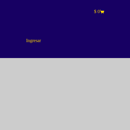
$
0
Carro
de
compra
Ingresar