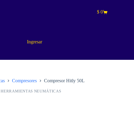
$
0
Carro
de
compra
Ingresar
cas
Compresores
Compresor Hitly 50L
,
HERRAMIENTAS NEUMÁTICAS