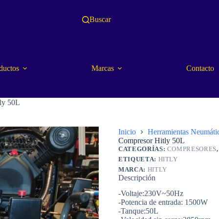
Buscar
ductos
Marcas
Contacto
ly 50L
Inicio
Herramientas Neumáti
Compresor Hitly 50L
CATEGORÍAS:
COMPRESORES
ETIQUETA:
HITLY
MARCA:
HITLY
Descripción
-Voltaje:230V~50Hz
-Potencia de entrada: 1500W
-Tanque:50L