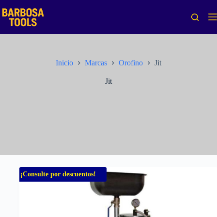
Saltar
al
contenido
Inicio
Marcas
Orofino
Jit
Jit
¡Consulte por descuentos!