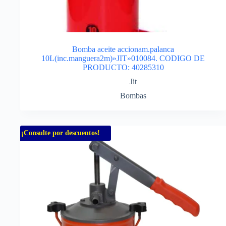
Bomba aceite accionam.palanca
10L(inc.manguera2m)»JIT»010084. CODIGO DE
PRODUCTO: 40285310
Jit
Bombas
¡Consulte por descuentos!