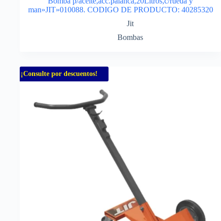
Bomba p/aceite,acc.palanca,20Litros,c/rueda y
man»JIT»010088. CODIGO DE PRODUCTO: 40285320
Jit
Bombas
¡Consulte por descuentos!