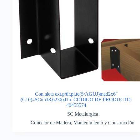
Con.aleta ext.p/tir,pi,te(S/AGUJ)mad2x6″
(C10)»SC»518.6236xUn. CODIGO DE PRODUCTO:
40455574
SC Metalurgica
Conector de Madera
,
Mantenimiento y Construcción