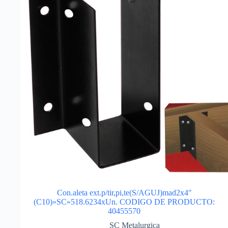
Con.aleta ext.p/tir,pi,te(S/AGUJ)mad2x4″
(C10)»SC»518.6234xUn. CODIGO DE PRODUCTO:
40455570
SC Metalurgica