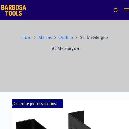
Saltar
al
contenido
Inicio
Marcas
Orofino
SC Metalurgica
SC Metalurgica
¡Consulte por descuentos!