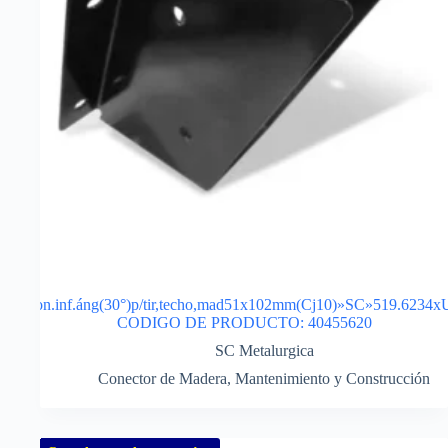
Con.inf.áng(30°)p/tir,techo,mad51x102mm(Cj10)»SC»519.6234x
CODIGO DE PRODUCTO: 40455620
SC Metalurgica
Conector de Madera
,
Mantenimiento y Construcción