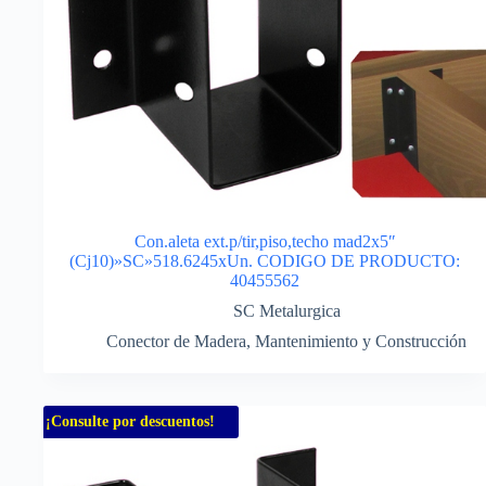
Con.aleta ext.p/tir,piso,techo mad2x5″
(Cj10)»SC»518.6245xUn. CODIGO DE PRODUCTO:
40455562
SC Metalurgica
Conector de Madera
,
Mantenimiento y Construcción
¡Consulte por descuentos!