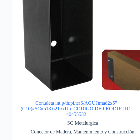
Con.aleta int.p/tir,pi,te(S/AGUJ)mad2x5″
(C10)»SC»518.6215xUn. CODIGO DE PRODUCTO:
40455532
SC Metalurgica
Conector de Madera
,
Mantenimiento y Construcción