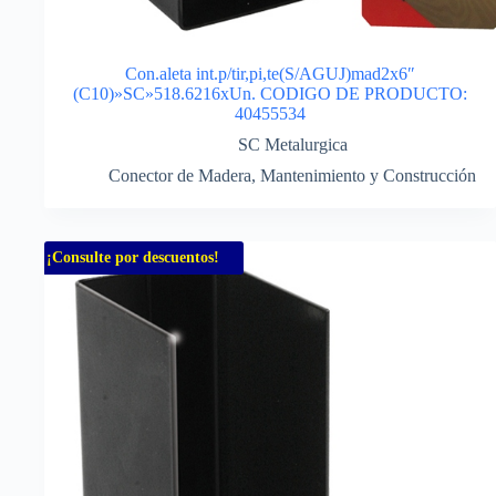
Con.aleta int.p/tir,pi,te(S/AGUJ)mad2x6″
(C10)»SC»518.6216xUn. CODIGO DE PRODUCTO:
40455534
SC Metalurgica
Conector de Madera
,
Mantenimiento y Construcción
¡Consulte por descuentos!