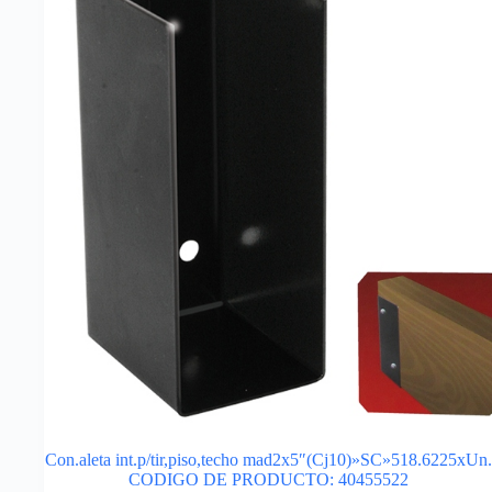
Con.aleta int.p/tir,piso,techo mad2x5″(Cj10)»SC»518.6225xUn.
CODIGO DE PRODUCTO: 40455522