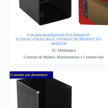
Con.aleta int.p/tir,pi,te(S/AGUJ)mad2x4″
(C10)»SC»518.6214xUn. CODIGO DE PRODUCTO:
40455530
SC Metalurgica
Conector de Madera
,
Mantenimiento y Construcción
¡Consulte por descuentos!