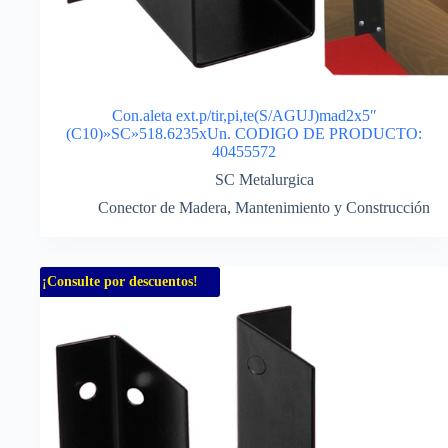
Con.aleta ext.p/tir,pi,te(S/AGUJ)mad2x5″
(C10)»SC»518.6235xUn. CODIGO DE PRODUCTO:
40455572
SC Metalurgica
Conector de Madera
,
Mantenimiento y Construcción
¡Consulte por descuentos!