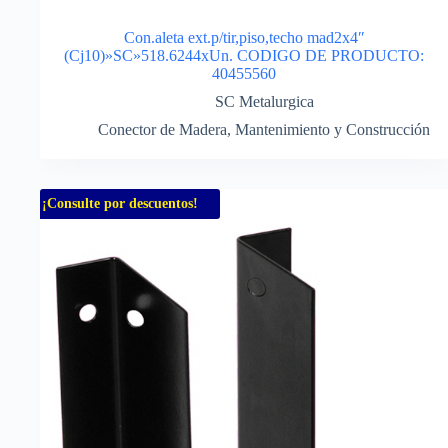
Con.aleta ext.p/tir,piso,techo mad2x4″
(Cj10)»SC»518.6244xUn. CODIGO DE PRODUCTO:
40455560
SC Metalurgica
Conector de Madera
,
Mantenimiento y Construcción
¡Consulte por descuentos!