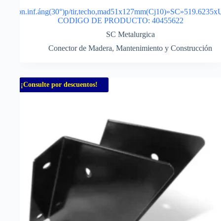
Con.inf.áng(30°)p/tir,techo,mad51x127mm(Cj10)»SC»519.6235x
CODIGO DE PRODUCTO: 40455622
SC Metalurgica
Conector de Madera
,
Mantenimiento y Construcción
¡Consulte por descuentos!