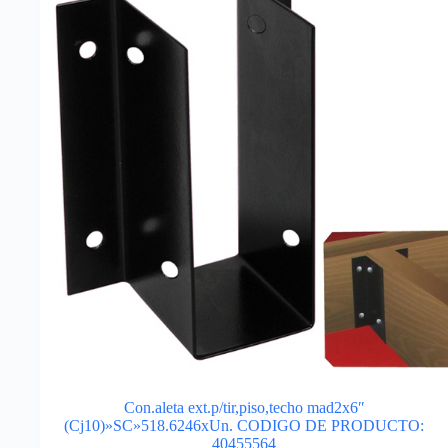
Con.aleta ext.p/tir,piso,techo mad2x6″
(Cj10)»SC»518.6246xUn. CODIGO DE PRODUCTO:
40455564