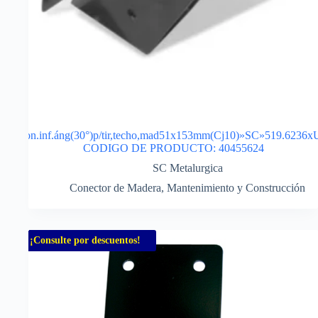
Con.inf.áng(30°)p/tir,techo,mad51x153mm(Cj10)»SC»519.6236x
CODIGO DE PRODUCTO: 40455624
SC Metalurgica
Conector de Madera
,
Mantenimiento y Construcción
¡Consulte por descuentos!