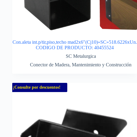
Con.aleta int.p/tir,piso,techo mad2x6″(Cj10)»SC»518.6226xUn.
CODIGO DE PRODUCTO: 40455524
SC Metalurgica
Conector de Madera
,
Mantenimiento y Construcción
¡Consulte por descuentos!