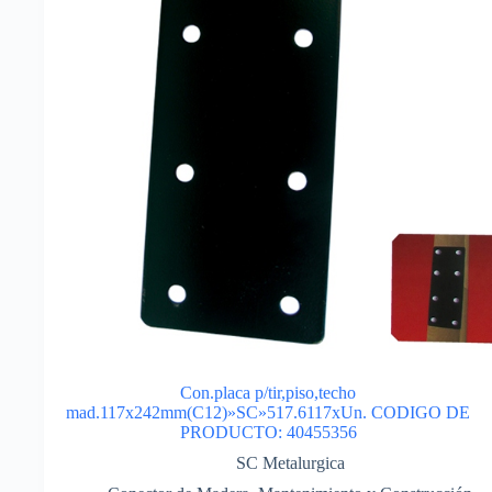
Con.placa p/tir,piso,techo
mad.117x242mm(C12)»SC»517.6117xUn. CODIGO DE
PRODUCTO: 40455356
SC Metalurgica