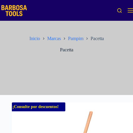
Saltar
al
contenido
Inicio
Marcas
Pampim
Pacetta
Pacetta
¡Consulte por descuentos!