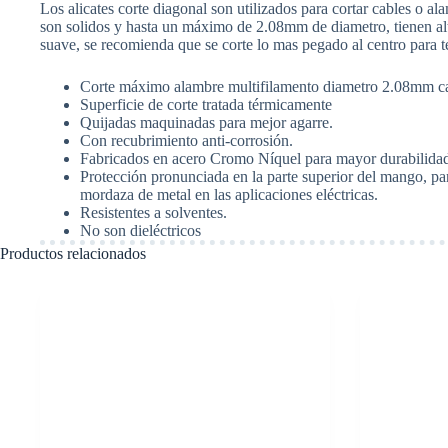
Los alicates corte diagonal son utilizados para cortar cables o a
6"
son solidos y hasta un máximo de 2.08mm de diametro, tienen alta
Largo
suave, se recomienda que se corte lo mas pegado al centro para 
(152
mm).
STANLEY
Corte máximo alambre multifilamento diametro 2.08mm ca
84054
Superficie de corte tratada térmicamente
cantidad
Quijadas maquinadas para mejor agarre.
Con recubrimiento anti-corrosión.
Fabricados en acero Cromo Níquel para mayor durabilidad 
Protección pronunciada en la parte superior del mango, pa
mordaza de metal en las aplicaciones eléctricas.
Resistentes a solventes.
No son dieléctricos
Productos relacionados