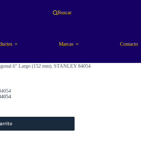
Buscar
ductos
Marcas
Contacto
Diagonal 6″ Largo (152 mm). STANLEY 84054
84054
84054
arrito