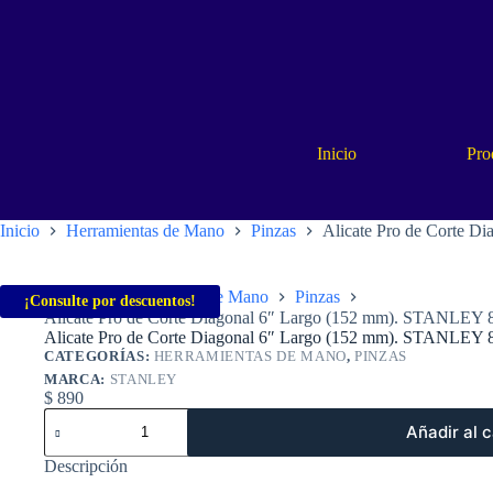
Saltar
al
contenido
Inicio
Pro
Inicio
Herramientas de Mano
Pinzas
Alicate Pro de Corte 
Inicio
Herramientas de Mano
Pinzas
¡Consulte por descuentos!
Alicate Pro de Corte Diagonal 6″ Largo (152 mm). STANLEY 
Alicate Pro de Corte Diagonal 6″ Largo (152 mm). STANLEY 
CATEGORÍAS:
HERRAMIENTAS DE MANO
,
PINZAS
MARCA:
STANLEY
$
890
Alicate
Añadir al c
Pro
de
Descripción
Corte
Diagonal