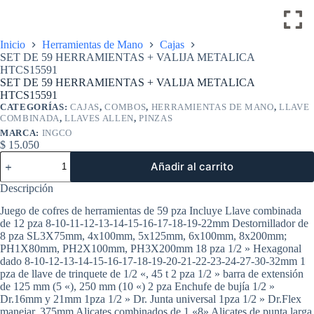
Inicio
Herramientas de Mano
Cajas
SET DE 59 HERRAMIENTAS + VALIJA METALICA
HTCS15591
SET DE 59 HERRAMIENTAS + VALIJA METALICA
HTCS15591
CATEGORÍAS:
CAJAS
,
COMBOS
,
HERRAMIENTAS DE MANO
,
LLAVE
COMBINADA
,
LLAVES ALLEN
,
PINZAS
MARCA:
INGCO
$
15.050
SET
Añadir al carrito
DE
59
Descripción
HERRAMIENTAS
+
Juego de cofres de herramientas de 59 pza Incluye Llave combinada
VALIJA
de 12 pza 8-10-11-12-13-14-15-16-17-18-19-22mm Destornillador de
METALICA
8 pza SL3X75mm, 4x100mm, 5x125mm, 6x100mm, 8x200mm;
HTCS15591
PH1X80mm, PH2X100mm, PH3X200mm 18 pza 1/2 » Hexagonal
cantidad
dado 8-10-12-13-14-15-16-17-18-19-20-21-22-23-24-27-30-32mm 1
pza de llave de trinquete de 1/2 «, 45 t 2 pza 1/2 » barra de extensión
de 125 mm (5 «), 250 mm (10 «) 2 pza Enchufe de bujía 1/2 »
Dr.16mm y 21mm 1pza 1/2 » Dr. Junta universal 1pza 1/2 » Dr.Flex
manejar, 375mm Alicates combinados de 1 «8» Alicates de punta larga