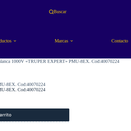
Buscar
ductos
Marcas
Contacto
ta palanca 1000V «TRUPER EXPERT» PMU-8EX. Cod:40070224
PMU-8EX. Cod:40070224
PMU-8EX. Cod:40070224
arrito