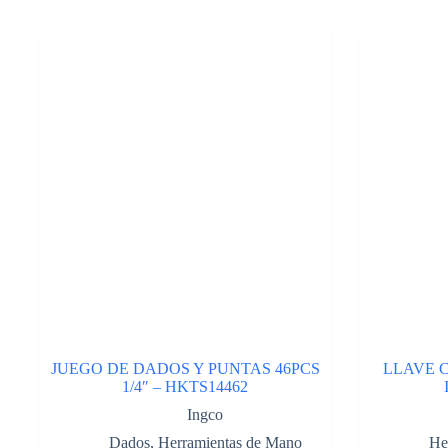
1000V
«TRUPER
EXPERT»
PMU-
8EX.
Cod:40070224
cantidad
JUEGO DE DADOS Y PUNTAS 46PCS
LLAVE 
1/4″ – HKTS14462
Ingco
Dados
,
Herramientas de Mano
He