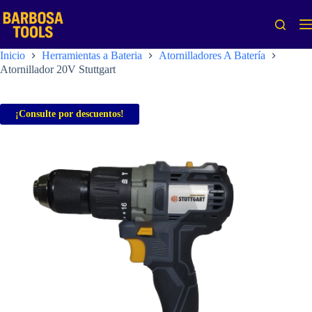
Saltar
al
contenido
Inicio
Herramientas a Bateria
Atornilladores A Batería
Atornillador 20V Stuttgart
¡Consulte por descuentos!