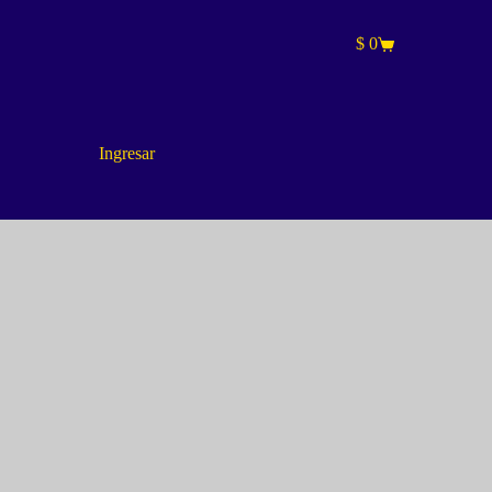
$
0
Carro
de
compra
Ingresar